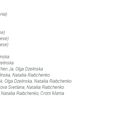
nia)
se)
nese)
nese)
inska
zelinska
hen Ja, Olga Dzelinska
linska,
Nataliia Riabchenko
k, Olga Dzelinska,
Nataliia Riabchenko
kova Svetlana,
Nataliia Riabchenko
, Nataliia Riabchenko,
Crotti Mattia