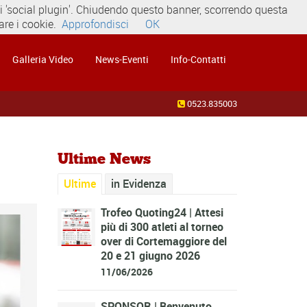
dei 'social plugin'. Chiudendo questo banner, scorrendo questa
re i cookie.
Approfondisci
OK
Galleria Video
News-Eventi
Info-Contatti
0523.835003
Ultime News
Ultime
in Evidenza
Trofeo Quoting24 | Attesi
più di 300 atleti al torneo
over di Cortemaggiore del
20 e 21 giugno 2026
11/06/2026
SPONSOR | Benvenuto