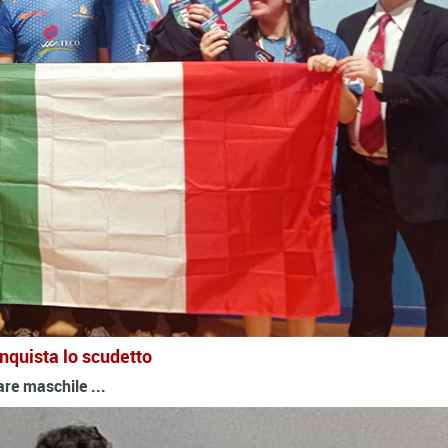
onquista lo scudetto
lare maschile ...