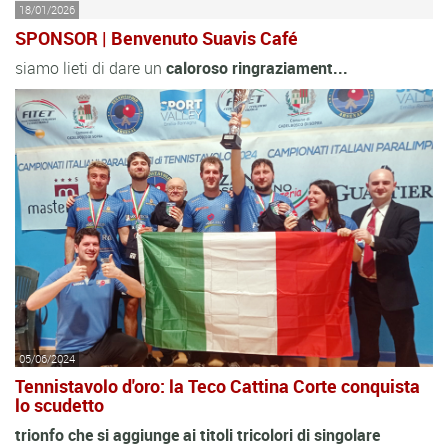
18/01/2026
SPONSOR | Benvenuto Suavis Café
siamo lieti di dare un
caloroso
ringraziament...
05/06/2024
Tennistavolo d'oro: la Teco Cattina Corte conquista
lo scudetto
trionfo che si aggiunge ai titoli tricolori di singolare