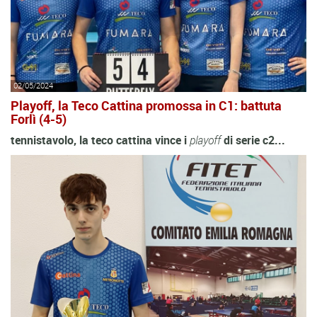
02/05/2024
Playoff, la Teco Cattina promossa in C1: battuta
Forlì (4-5)
tennistavolo, la teco cattina vince i
playoff
di serie c2...