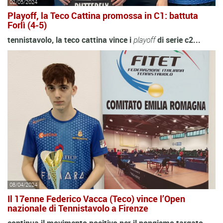
02/05/2024
Playoff, la Teco Cattina promossa in C1: battuta
Forlì (4-5)
tennistavolo, la teco cattina vince i
playoff
di serie c2...
08/04/2024
Il 17enne Federico Vacca (Teco) vince l’Open
nazionale di Tennistavolo a Firenze