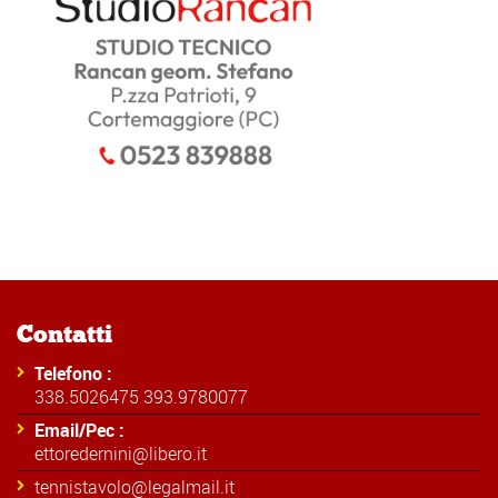
Contatti
Telefono :
338.5026475 393.9780077
Email/Pec :
ettoredernini@libero.it
tennistavolo@legalmail.it