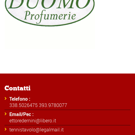
Contatti
Telefono :
338.5026475 393.9780077
Email/Pec :
ettoredernini@libero.it
tennistavolo@legalmail.it