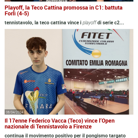
Playoff, la Teco Cattina promossa in C1: battuta
Forlì (4-5)
tennistavolo, la teco cattina vince i
playoff
di serie c2...
08/04/2024
Il 17enne Federico Vacca (Teco) vince l’Open
nazionale di Tennistavolo a Firenze
continua il movimento positivo per il pongismo targato